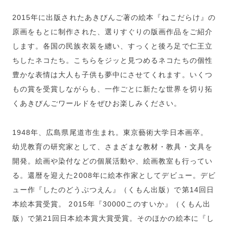
2015年に出版されたあきびんご著の絵本『ねこだらけ』の
原画をもとに制作された、選りすぐりの版画作品をご紹介
します。各国の民族衣装を纏い、すっくと後ろ足で仁王立
ちしたネコたち。こちらをジッと見つめるネコたちの個性
豊かな表情は大人も子供も夢中にさせてくれます。いくつ
もの賞を受賞しながらも、一作ごとに新たな世界を切り拓
くあきびんごワールドをぜひお楽しみください。
1948年、広島県尾道市生まれ。東京藝術大学日本画卒。
幼児教育の研究家として、さまざまな教材・教具・文具を
開発。絵画や染付などの個展活動や、絵画教室も行ってい
る。還暦を迎えた2008年に絵本作家としてデビュー。デビ
ュー作『したのどうぶつえん』（くもん出版）で第14回日
本絵本賞受賞。 2015年『30000このすいか』（くもん出
版）で第21回日本絵本賞大賞受賞。そのほかの絵本に『し