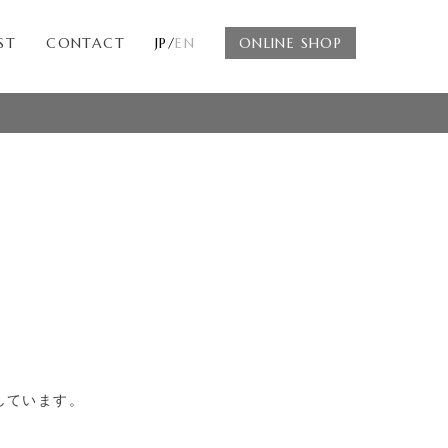
ST
CONTACT
JP/
EN
ONLINE SHOP
しています。