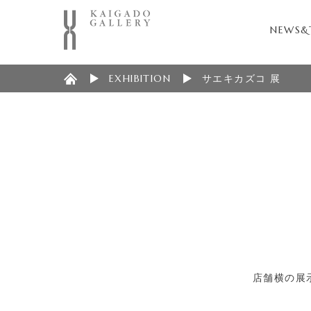
NEWS&
EXHIBITION
サエキカズコ 展
店舗横の展