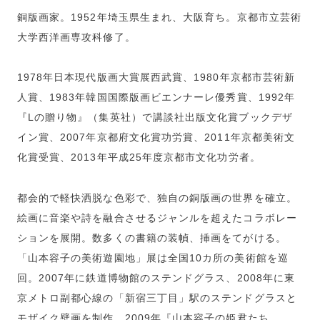
銅版画家。1952年埼玉県生まれ、大阪育ち。京都市立芸術
大学西洋画専攻科修了。
1978年日本現代版画大賞展西武賞、1980年京都市芸術新
人賞、1983年韓国国際版画ビエンナーレ優秀賞、1992年
『Lの贈り物』（集英社）で講談社出版文化賞ブックデザ
イン賞、2007年京都府文化賞功労賞、2011年京都美術文
化賞受賞、2013年平成25年度京都市文化功労者。
都会的で軽快洒脱な色彩で、独自の銅版画の世界を確立。
絵画に音楽や詩を融合させるジャンルを超えたコラボレー
ションを展開。数多くの書籍の装幀、挿画をてがける。
「山本容子の美術遊園地」展は全国10カ所の美術館を巡
回。2007年に鉄道博物館のステンドグラス、2008年に東
京メトロ副都心線の「新宿三丁目」駅のステンドグラスと
モザイク壁画を制作。2009年『山本容子の姫君たち