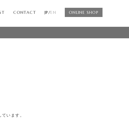
ST
CONTACT
JP/
EN
ONLINE SHOP
しています。