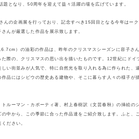
話題となり、50周年を迎えて益々活躍の場を広げています。
子さんの企画展を行っており、記念すべき15回目となる今年はー
子さんが厳選した作品を展示致します。
×116.7cm）の油彩の作品は、昨年のクリスマスシーズンに容子
った際の、クリスマスの思い出を描いたものです。12世紀にドイ
美しい街並みが人気で、特に自然光を取り入れる為に作られた、
の作品にはシビウの歴史ある建物や、そこに暮らす人々の様子が
」トルーマン・カポーティ著、村上春樹訳（文芸春秋）の挿絵の
ズの中から、この季節に合った作品達をご紹介致します。ふと、
覧ください。