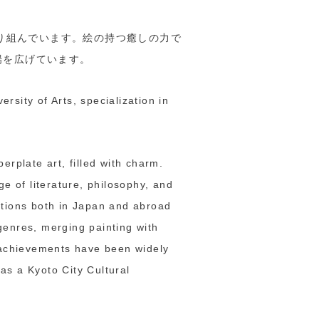
取り組んでいます。絵の持つ癒しの力で
場を広げています。
sity of Arts, specialization in
erplate art, filled with charm.
ge of literature, philosophy, and
itions both in Japan and abroad
genres, merging painting with
r achievements have been widely
as a Kyoto City Cultural