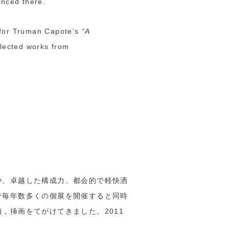
enced there.
ns for Truman Capote’s
“A
elected works from
や、卓越した構成力、都会的で軽快洒
で毎年数多くの個展を開催すると同時
，挿画をてがけてきました。2011