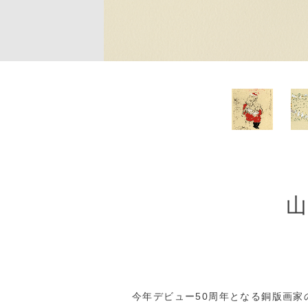
山
今年デビュー50周年となる銅版画