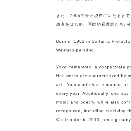
また、2005年から現在にいたるま
患者をはじめ、医師や看護師たちが
Born in 1952 in Saitama Prefectur
Western painting.
Yoko Yamamoto, a copperplate prin
Her works are characterized by mo
art. Yamamoto has remained at th
every year. Additionally, she ha
music and poetry, while also con
recognized, including receiving 
Contributor in 2013, among many