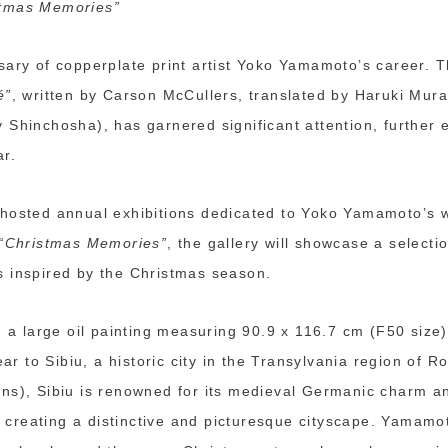
stmas Memories”
ary of copperplate print artist Yoko Yamamoto’s career. Th
é”
, written by Carson McCullers, translated by Haruki Mur
 Shinchosha), has garnered significant attention, further 
ar.
hosted annual exhibitions dedicated to Yoko Yamamoto’s w
“Christmas Memories”
, the gallery will showcase a selecti
 inspired by the Christmas season.
n, a large oil painting measuring 90.9 x 116.7 cm (F50 si
ear to Sibiu, a historic city in the Transylvania region of
ns), Sibiu is renowned for its medieval Germanic charm a
, creating a distinctive and picturesque cityscape. Yamamot