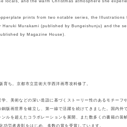
f the locals, and the warm Christmas atmosphere she experi
copperplate prints from two notable series, the Illustratio
by Haruki Murakami (published by Bungeishunju) and the s
ublished by Magazine House).
大阪育ち。京都市立芸術大学西洋画専攻科修了。
哲学、美術などの深い造詣に基づくストーリー性のあるモチーフ
の銅版画世界を確立し、第一線で活躍を続けてきました。国内外
ンルを超えたコラボレーションを展開、また数多くの書籍の装幀
文化功労者表彰をはじめ、多数の賞を受賞しています。