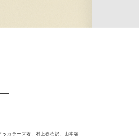
出―
マッカラーズ著、村上春樹訳、山本容