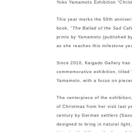
Yoko Yamamoto Exhibition
“Chri
This year marks the 50th annivers
book,
“The Ballad of the Sad Caf
prints by Yamamoto (published by
as she reaches this milestone ye
Since 2010, Kaigado Gallery has 
commemorative exhibition, titled
Yamamoto, with a focus on pieces
The centerpiece of the exhibitio
of Christmas from her visit last y
century by German settlers (Saxo
designed to bring in natural light