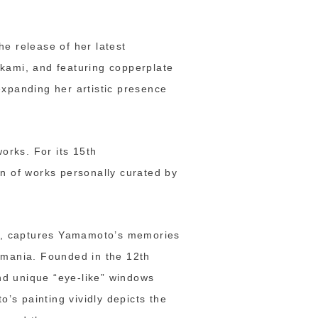
e release of her latest
akami, and featuring copperplate
expanding her artistic presence
orks. For its 15th
on of works personally curated by
ze), captures Yamamoto’s memories
 Romania. Founded in the 12th
nd unique “eye-like” windows
o’s painting vividly depicts the