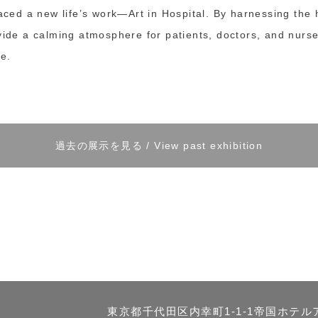
d a new life’s work—Art in Hospital. By harnessing the h
vide a calming atmosphere for patients, doctors, and nurses
re.
過去の展示を見る / View past exhibition
東京都千代田区内幸町1-1-1帝国ホテ