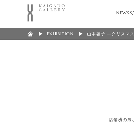
NEWS&
EXHIBITION
山本容子 ―クリスマ
店舗横の展