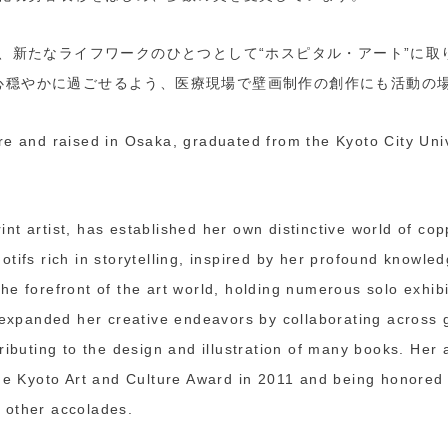
で、新たなライフワークのひとつとして“ホスピタル・アート”に
心穏やかに過ごせるよう、医療現場で壁画制作の創作にも活動の
e and raised in Osaka, graduated from the Kyoto City Univer
t artist, has established her own distinctive world of copp
tifs rich in storytelling, inspired by her profound knowled
e forefront of the art world, holding numerous solo exhib
s expanded her creative endeavors by collaborating across 
tributing to the design and illustration of many books. He
the Kyoto Art and Culture Award in 2011 and being honored 
 other accolades.