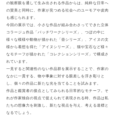
の観察眼を通して生み出される作品からは、純粋な日常へ
の賛美と同時に、作家が見つめる社会へのユーモアや皮肉
も感じられます。
今回の展示では、小さな作品が組み合わさってできた立体
コラージュ作品「パッチワークシリーズ」、つぼの中に
様々な模様や動物が描かれた「壺シリーズ」、アイヌの文
様から着想を得た「アイヌシリーズ」、猫や宝石など様々
なモチーフが描かれた「コレクションシリーズ」で構成さ
れています。
一見すると関連性のない作品群を展示することで、作家の
なかに一貫する、物や事象に対する眼差しを浮き彫りと
し、個々の作品に新たな光を当てることを試みます。
作品と鑑賞者の接点としてみられる日常的なモチーフ。そ
れが作家独自の視点で捉えられて表現される時、作品は私
たちの想像力を刺激し、新たな視点を与え、考える道標と
なるでしょう。