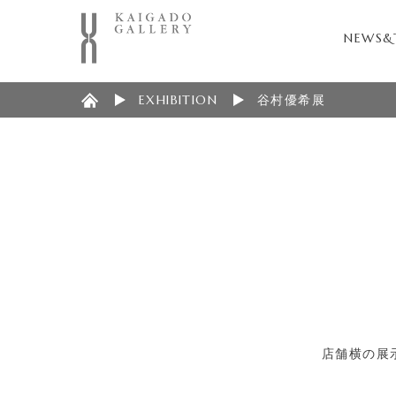
NEWS&
EXHIBITION
谷村優希展
店舗横の展