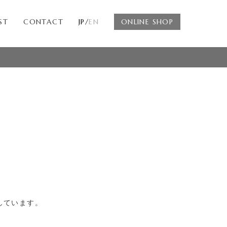
ST
CONTACT
JP/
EN
ONLINE SHOP
しています。