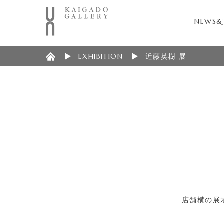
NEWS&
EXHIBITION
近藤英樹 展
店舗横の展